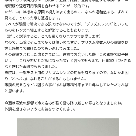
老眼鏡や遠近両用眼鏡を合わせることが一般的です。
ただ、中には様々な原因で視力はよく出るのに、なんか違和感ある、ずれて
見える、といった事も遭遇します。
すべてが眼鏡で解決できる訳ではないのですが、“プリズムレンズ”といった
ものをレンズへ細工すると解消することもあります。
（詳しく説明すると、とても長くなりますので割愛します）
なので、当院はそこまで多くは無いのですが、プリズム度数入りの眼鏡を処
方し感想まで聞けたので思い返してみました。
その眼鏡を合わした患者さまには、再診でお会いした際「この眼鏡で調子良
いよ」「これが無いとだめになった笑」と言ってもらえて、仕事冥利に尽きる
なと感じた瞬間でもありました。
当院は、一部テスト用のプリズムレンズの用意も有りますので、なにかお困
りごとへお力になれることがあるかもしれません。
眼鏡の見え方などお困りの事があれば眼科外来までお尋ねしていただければ
と思います。
今週は寒波の影響で冷え込みが強く雪も降り厳しい寒さとなりましたね。
体調を崩さないようにお気をつけください。